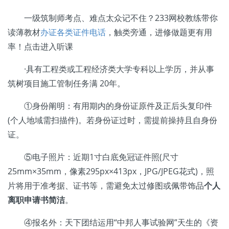
一级筑制师考点、难点太众记不住？233网校教练带你
读薄教材
办证各类证件电话
，触类旁通，进修做题更有用
率！点击进入听课
·具有工程类或工程经济类大学专科以上学历，并从事
筑树项目施工管制任务满 20年。
①身份阐明：有用期内的身份证原件及正后头复印件
(个人地域需扫描件)。若身份证过时，需提前操持且自身份
证。
⑤电子照片：近期1寸白底免冠证件照(尺寸
25mm×35mm，像素295px×413px，JPG/JPEG花式)，照
片将用于准考据、证书等，需避免太过修图或佩带饰品
个人
离职申请书简洁
。
④报名外：天下团结运用“中邦人事试验网”天生的《资