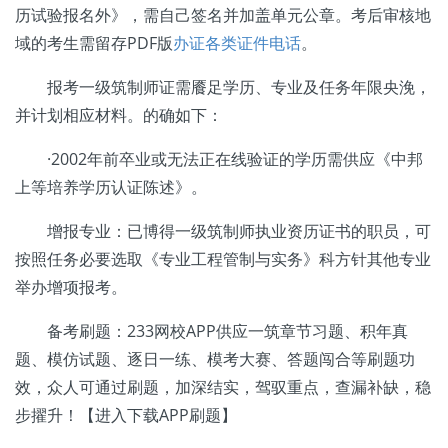
历试验报名外》，需自己签名并加盖单元公章。考后审核地
域的考生需留存PDF版
办证各类证件电话
。
报考一级筑制师证需餍足学历、专业及任务年限央浼，
并计划相应材料。的确如下：
·2002年前卒业或无法正在线验证的学历需供应《中邦
上等培养学历认证陈述》。
增报专业：已博得一级筑制师执业资历证书的职员，可
按照任务必要选取《专业工程管制与实务》科方针其他专业
举办增项报考。
备考刷题：233网校APP供应一筑章节习题、积年真
题、模仿试题、逐日一练、模考大赛、答题闯合等刷题功
效，众人可通过刷题，加深结实，驾驭重点，查漏补缺，稳
步擢升！【进入下载APP刷题】