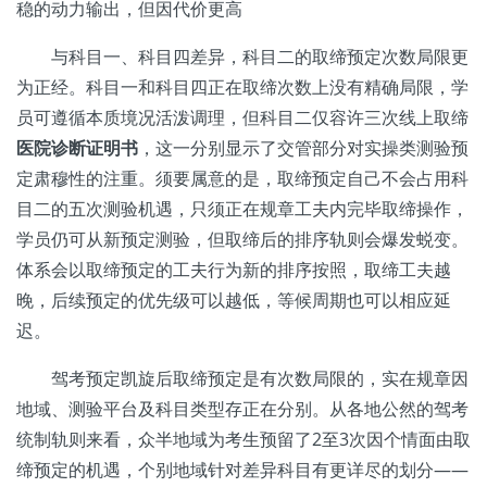
稳的动力输出，但因代价更高
与科目一、科目四差异，科目二的取缔预定次数局限更
为正经。科目一和科目四正在取缔次数上没有精确局限，学
员可遵循本质境况活泼调理，但科目二仅容许三次线上取缔
医院诊断证明书
，这一分别显示了交管部分对实操类测验预
定肃穆性的注重。须要属意的是，取缔预定自己不会占用科
目二的五次测验机遇，只须正在规章工夫内完毕取缔操作，
学员仍可从新预定测验，但取缔后的排序轨则会爆发蜕变。
体系会以取缔预定的工夫行为新的排序按照，取缔工夫越
晚，后续预定的优先级可以越低，等候周期也可以相应延
迟。
驾考预定凯旋后取缔预定是有次数局限的，实在规章因
地域、测验平台及科目类型存正在分别。从各地公然的驾考
统制轨则来看，众半地域为考生预留了2至3次因个情面由取
缔预定的机遇，个别地域针对差异科目有更详尽的划分——