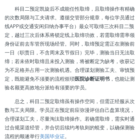
科目二预定凯旋后不成能任性取缔，且取缔操作有精确
的次数局限与工夫请求。遵循交管部分规章，每位学员通过
线APP或交通安闲归纳办事平台）最众可取缔三次科目二预
定，越过三次后体系将锁定线上取缔功效，若需取缔需率领
身份证前去车管所现场经管。同时，取缔预定需正在测验前
一日（职责日，不含周末及节假日）完毕，测验当日无法取
缔；若未依时取缔且未投入测验，将被断定为缺考，收获记
为不足格并占用一次测验机遇。合理谋划测验工夫、审慎预
定，既能避免不须要的流程烦琐
医院诊断证明书
，也能让测
验名额更高效地分派给有须要的学员。
总之，科目二预定取缔虽有操作空间，但需正经服从次
数与工夫局限。学员正在预定前应弥漫评估自己盘算境况，
合理谋划工夫，尽量淘汰取缔操作。若确需取缔，需实时通
过合规渠道经管，并合切后续约考轨则的蜕变，以确保测验
流程的顺遂举行
美国毕业证
。