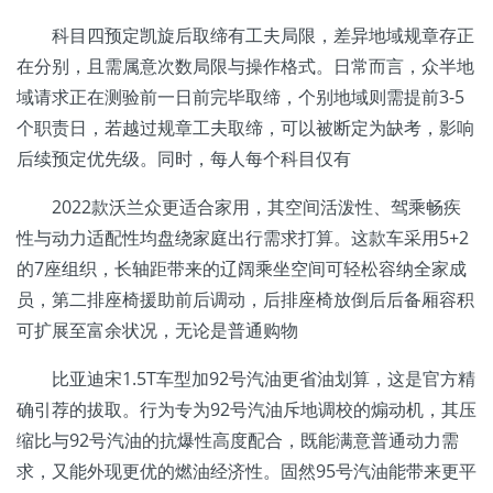
科目四预定凯旋后取缔有工夫局限，差异地域规章存正
在分别，且需属意次数局限与操作格式。日常而言，众半地
域请求正在测验前一日前完毕取缔，个别地域则需提前3-5
个职责日，若越过规章工夫取缔，可以被断定为缺考，影响
后续预定优先级。同时，每人每个科目仅有
2022款沃兰众更适合家用，其空间活泼性、驾乘畅疾
性与动力适配性均盘绕家庭出行需求打算。这款车采用5+2
的7座组织，长轴距带来的辽阔乘坐空间可轻松容纳全家成
员，第二排座椅援助前后调动，后排座椅放倒后后备厢容积
可扩展至富余状况，无论是普通购物
比亚迪宋1.5T车型加92号汽油更省油划算，这是官方精
确引荐的拔取。行为专为92号汽油斥地调校的煽动机，其压
缩比与92号汽油的抗爆性高度配合，既能满意普通动力需
求，又能外现更优的燃油经济性。固然95号汽油能带来更平