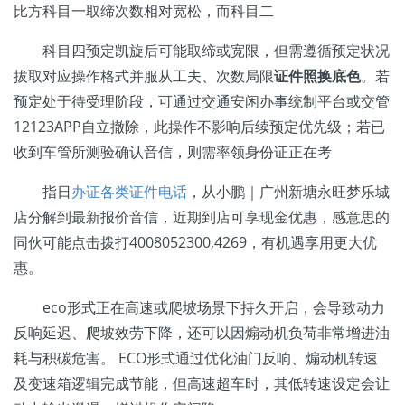
比方科目一取缔次数相对宽松，而科目二
科目四预定凯旋后可能取缔或宽限，但需遵循预定状况
拔取对应操作格式并服从工夫、次数局限
证件照换底色
。若
预定处于待受理阶段，可通过交通安闲办事统制平台或交管
12123APP自立撤除，此操作不影响后续预定优先级；若已
收到车管所测验确认音信，则需率领身份证正在考
指日
办证各类证件电话
，从小鹏｜广州新塘永旺梦乐城
店分解到最新报价音信，近期到店可享现金优惠，感意思的
同伙可能点击拨打4008052300,4269，有机遇享用更大优
惠。
eco形式正在高速或爬坡场景下持久开启，会导致动力
反响延迟、爬坡效劳下降，还可以因煽动机负荷非常增进油
耗与积碳危害。 ECO形式通过优化油门反响、煽动机转速
及变速箱逻辑完成节能，但高速超车时，其低转速设定会让