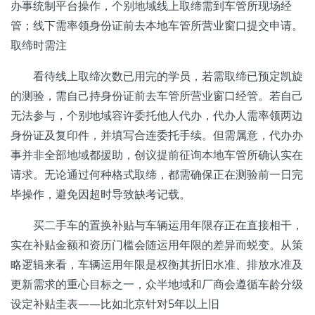
办事统制平台操作，个别地域线上取缔需到车管所现场经
管；线下需率领身份证前去本地车管所营业窗口提交申请。
取缔时需注
看待线上取缔次数已用完的学员，若需取缔已预定凯旋
的测验，需自己持身份证前去车管所营业窗口经管。若自己
无法参与，个别地域容许委托他人代办，代办人需率领两边
身份证及复印件，并填写合连委托手续。但需属意，代办办
事并非全部地域都援助，创议提前征询本地车管所确认实在
请求。无论通过何种格式取缔，都需确保正在测验前一日完
毕操作，避免因超时导致缺考记载。
买二手车的置换补贴与车辆运用年限存正在直接相干，
实在补贴金额和资历门槛会随运用年限的差异而蜕变。从策
略逻辑来看，车辆运用年限是权衡其折旧水准、排放水准及
更新需求的重心目标之一，众半地域和厂商会遵循车龄分级
设定补贴圭表——比如北京针对5年以上旧