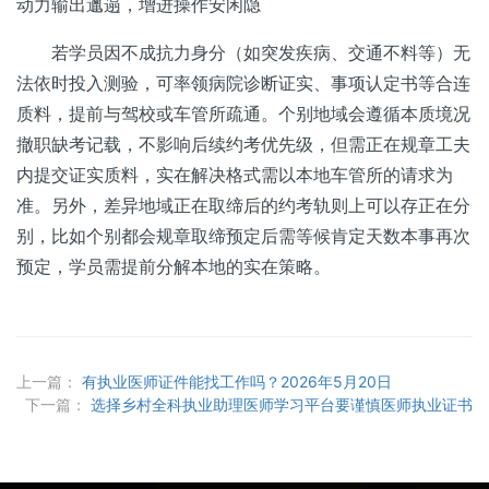
动力输出邋遢，增进操作安闲隐
若学员因不成抗力身分（如突发疾病、交通不料等）无
法依时投入测验，可率领病院诊断证实、事项认定书等合连
质料，提前与驾校或车管所疏通。个别地域会遵循本质境况
撤职缺考记载，不影响后续约考优先级，但需正在规章工夫
内提交证实质料，实在解决格式需以本地车管所的请求为
准。另外，差异地域正在取缔后的约考轨则上可以存正在分
别，比如个别都会规章取缔预定后需等候肯定天数本事再次
预定，学员需提前分解本地的实在策略。
上一篇：
有执业医师证件能找工作吗？2026年5月20日
下一篇：
选择乡村全科执业助理医师学习平台要谨慎医师执业证书