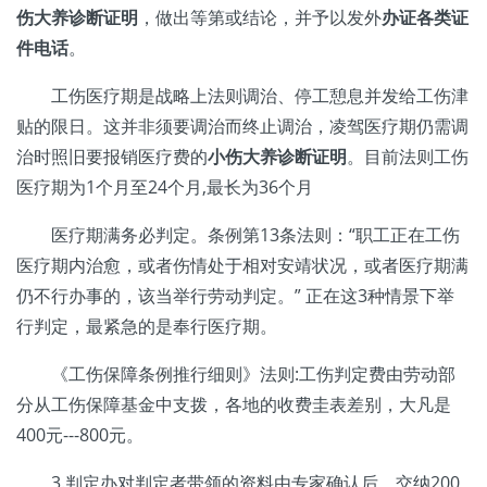
伤大养诊断证明
，做出等第或结论，并予以发外
办证各类证
件电话
。
工伤医疗期是战略上法则调治、停工憩息并发给工伤津
贴的限日。这并非须要调治而终止调治，凌驾医疗期仍需调
治时照旧要报销医疗费的
小伤大养诊断证明
。目前法则工伤
医疗期为1个月至24个月,最长为36个月
医疗期满务必判定。条例第13条法则：“职工正在工伤
医疗期内治愈，或者伤情处于相对安靖状况，或者医疗期满
仍不行办事的，该当举行劳动判定。” 正在这3种情景下举
行判定，最紧急的是奉行医疗期。
《工伤保障条例推行细则》法则:工伤判定费由劳动部
分从工伤保障基金中支拨，各地的收费圭表差别，大凡是
400元---800元。
3.判定办对判定者带领的资料由专家确认后，交纳200