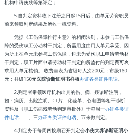
机构申请伤残等第评定；
5.自判定资料收下注册之日起15日后，由单元劳资职员
前来领取判定结果及所收一概资料。
凭据《工伤保障推行主意》的相闭法则，未参与工伤保
障的受伤职工劳动材干判定，所需用度由用人单元承受。因
为所正在单元未参与工伤保障，也未为受伤职工申请劳动材
干判定，职工片面申请劳动材干判定的所垫付的判定费可哀
求用人单元核销。 收费圭表为省级每人次200元；市级180
元；县级150元
医院诊断证明书样板
办证各类证件电话
。
2.判定者带领医疗机构出具的伤、病、残诊断注明，
如：病历、出院注明、CT片、化验单、心电图等相干诊断
资料及《职工伤病残劳动判定审批外》于每周一
办证各类证
件电话
、二、三
办证各类证件电话
、五来做判定。
4.判定办于每周四按期召开判定会
小伤大养诊断证明
小