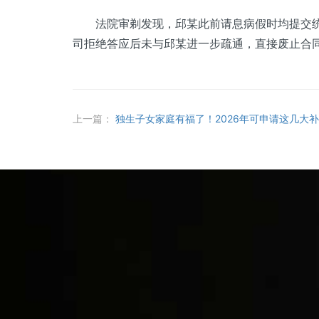
法院审剃发现，邱某此前请息病假时均提交统一
司拒绝答应后未与邱某进一步疏通，直接废止合
上一篇：
独生子女家庭有福了！2026年可申请这几大