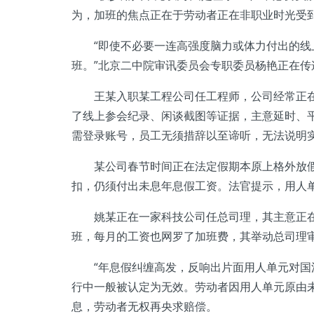
为，加班的焦点正在于劳动者正在非职业时光受
“即使不必要一连高强度脑力或体力付出的线上
班。”北京二中院审讯委员会专职委员杨艳正在
王某入职某工程公司任工程师，公司经常正在职
了线上参会纪录、闲谈截图等证据，主意延时、平
需登录账号，员工无须措辞以至谛听，无法说明
某公司春节时间正在法定假期本原上格外放假，
扣，仍须付出未息年息假工资。法官提示，用人
姚某正在一家科技公司任总司理，其主意正在任
班，每月的工资也网罗了加班费，其举动总司理
“年息假纠缠高发，反响出片面用人单元对国法
行中一般被认定为无效。劳动者因用人单元原由
息，劳动者无权再央求赔偿。