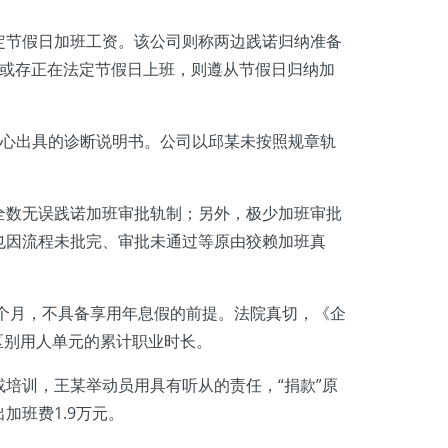
定节假日加班工资。该公司则称两边践诺归纳准备
天或存正在法定节假日上班，则遵从节假日归纳加
核心出具的诊断说明书。公司以邱某未按照规章轨
数无误践诺加班审批轨制；另外，极少加班审批
也因流程未批完、审批未通过等原由狡赖加班真
2个月，不具备享用年息假的前提。法院真切，《企
区别用人单元的累计职业时长。
培训，王某举动员用具有听从的责任，“捐款”原
班费1.9万元。