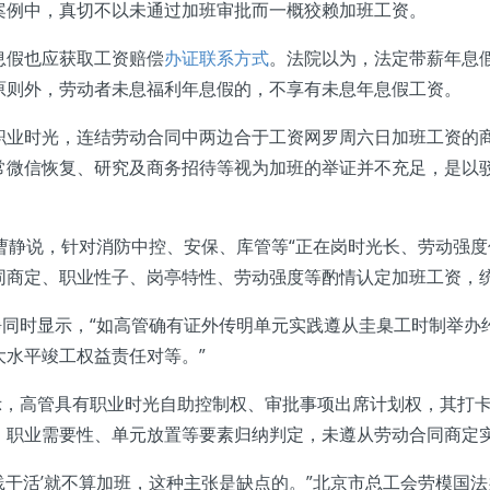
例中，真切不以未通过加班审批而一概狡赖加班工资。
假也应获取工资赔偿
办证联系方式
。法院以为，法定带薪年息
原则外，劳动者未息福利年息假的，不享有未息年息假工资。
时光，连结劳动合同中两边合于工资网罗周六日加班工资的商
常微信恢复、研究及商务招待等视为加班的举证并不充足，是以
曹静说，针对消防中控、安保、库管等“正在岗时光长、劳动强度
同商定、职业性子、岗亭特性、劳动强度等酌情认定加班工资，
同时显示，“如高管确有证外传明单元实践遵从圭臬工时制举办
水平竣工权益责任对等。”
，高管具有职业时光自助控制权、审批事项出席计划权，其打卡
、职业需要性、单元放置等要素归纳判定，未遵从劳动合同商定
践干活’就不算加班，这种主张是缺点的。”北京市总工会劳模国