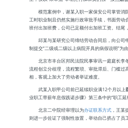
模范案例中，谢某入职一家保安公司掌管消防
工时职业制且仍然实施行政审批手续，书面劳动
班付出加班费，公司已足额付出加班工资。结尾
邱某与某研究公司缔结劳动合同后，向公司申请2
制提交“二级或二级以上病院开具的病假说明”为
北京市丰台区邦民法院民事审讯一庭庭长李冬冬
流程创立分歧理，流程繁琐、审批滞后、门槛过
相，客观上加大了劳动者举证难度。
武某入职甲公司前已延续职业满12个月以上
业职工带薪年息假践诺步骤》第三条中的“职工延
北京二中院经审理以为
办证联系方式
，王某
则进一步佐证了强制性放置，举动自己挤占了员工