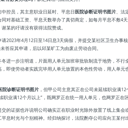
中控员，其主意职业日延时、平息日
医院诊断证明书图片
、法
合同对基础工资、平息天数举办了真切商定，如每月平息不敷4
，谢某的吁请没有获得法院赞成。
023年4月12日至14日息3天病假，并提交某社区卫生办事
由未答应其申请，后以邱某旷工为由废止劳动合同。
进一步注明道，片面用人单元加班审批轨制流于地势，不行全
高，即使劳动者实践完毕用人单元放置的本色性劳动，用人单元
医院诊断证明书图片
，但甲公司主意其正在公司未延续职业满1
续职业满12个月以上”，既网罗正在统一用人单元，也网罗正在
提交的证据也许说明公司确实正在职业时光除外放置了线上集会或
平息时光与个别精神。经归纳探讨，法院酌夺公司应向王某付出加