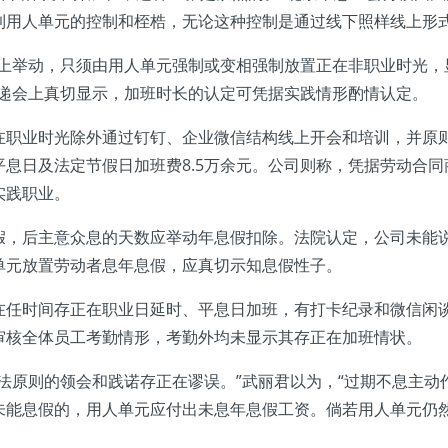
到用人单元的控制和桎梏，无论这种控制是通过线下照样线上形
举动，只须由用人单元强制或变相强制放置正在非职业时光，
传递会上真切显示，加班时长的认定可凭据实践情形酌情认定。
业时光除外通过钉钉、企业微信结构线上开会和培训，并原则如不
息日及法定节假日加班费8.5万余元。公司则称，凭据劳动合
实践职业。
后主意众息的天数应举动年息假扣除。法院认定，公司未能说
单元放置劳动者息年息假，应真切示知息假性子。
时间存正在职业日延时、平息日加班，有打卡纪录和微信闲谈
审核全体员工考勤情形，考勤外均未显示其存正在加班情状。
原则的领会和践诺存正在谬误。”武丽君以为，“过期不息主动
未能息假的，用人单元应付出未息年息假工资。倘若用人单元仍