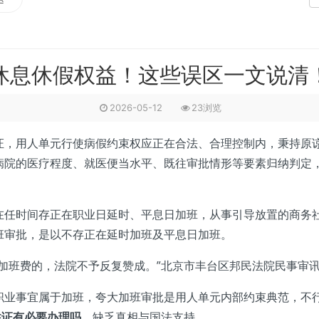
休息休假权益！这些误区一文说清
2026-05-12
23浏览
用人单元行使病假约束权应正在合法、合理控制内，秉持原谅
病院的医疗程度、就医便当水平、既往审批情形等要素归纳判定
时间存正在职业日延时、平息日加班，从事引导放置的商务社
班审批，是以不存正在延时加班及平息日加班。
班费的，法院不予反复赞成。”北京市丰台区邦民法院民事审讯
事宜属于加班，夸大加班审批是用人单元内部约束典范，不行
住证有必要办理吗
，缺乏真相与国法支持。