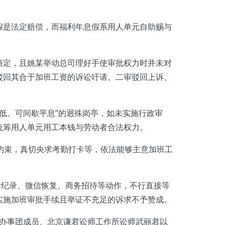
假是法定赔偿，而福利年息假系用人单元自助赐与
定，且姚某举动总司理好手使审批权力时并未对
驳回其合于加班工资的诉讼吁请。二审驳回上诉、
低、可间歇平息”的迥殊岗亭，如未实施行政审
统筹用人单元用工本钱与劳动者合法权力。
约束，真切央求考勤打卡等，依法能够主意加班工
纪录、微信恢复、商务招待等动作，不行直接等
实施加班审批手续且举证不充足的诉求不予赞成。
法办事团成员、北京谦君讼师工作所讼师武丽君以