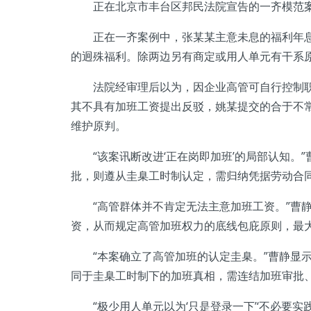
正在北京市丰台区邦民法院宣告的一齐模范案
正在一齐案例中，张某某主意未息的福利年息
的迥殊福利。除两边另有商定或用人单元有干系
法院经审理后以为，因企业高管可自行控制职业
其不具有加班工资提出反驳，姚某提交的合于不
维护原判。
“该案讯断改进‘正在岗即加班’的局部认知。”
批，则遵从圭臬工时制认定，需归纳凭据劳动合
“高管群体并不肯定无法主意加班工资。”曹静
资，从而规定高管加班权力的底线包庇原则，最大
“本案确立了高管加班的认定圭臬。”曹静显示
同于圭臬工时制下的加班真相，需连结加班审批
“极少用人单元以为‘只是登录一下’‘不必要实