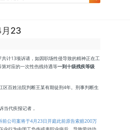
月23
共计13项诉请，如因职场性侵导致的精神正在工
等第对应的一次性伤残待遇等
一到十级残疾等级
滨江区百姓法院判断王某有期徒刑4年。刑事判断生
诉当代疾报记者，
前公司案将于4月23日开庭此前原告索赔200万
在任业行为中因工负伤或患职业病后，导致劳动功