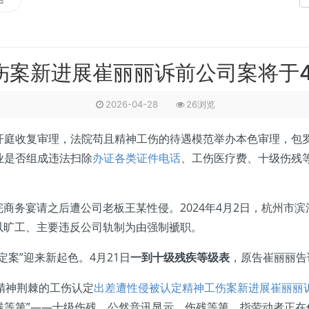
伤案新进展崔丽丽诉前公司案将于4
2026-04-28
26浏览
收复审理，法院苟且精神工伤的待遇模范举办本色审理，包罗
业是否组成违法扫除
办证各类证件电话
、工伤医疗费、十级伤残
完商务宴请之后遭公司老板王某性侵。2024年4月2日，杭州市
司以旷工、主要违反公司轨制为由强制褫职。
案”迎来新起色。4月21日
一到十级残疾等级表
，原告崔丽丽告
精神荆棘的工伤认定
出差遭性侵被认定精神工伤案新进展崔丽丽诉
伤残等第”——十级伤残。公然音讯显示，伤残等第，指劳动者正