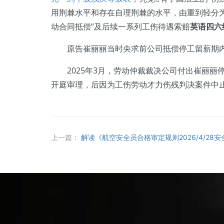
用荆棘水平和存在自理荆棘的水平，由重到轻分为
动合同抵偿”及后续一系列工伤待遇索赔
英语四六
原告崔丽丽当时央求前公司抵偿停工留薪期内她
2025年3月，劳动仲裁裁决公司付出崔丽丽停工
开庭审理，后因为工伤劳动才力伤残判决案件中
上一篇：
解读《航空安全员合格审定规则2026/4/28