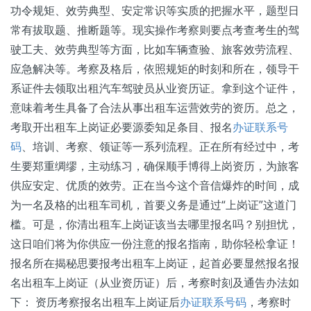
功令规矩、效劳典型、安定常识等实质的把握水平，题型日
常有拔取题、推断题等。现实操作考察则要点考查考生的驾
驶工夫、效劳典型等方面，比如车辆查验、旅客效劳流程、
应急解决等。考察及格后，依照规矩的时刻和所在，领导干
系证件去领取出租汽车驾驶员从业资历证。拿到这个证件，
意味着考生具备了合法从事出租车运营效劳的资历。总之，
考取开出租车上岗证必要源委知足条目、报名
办证联系号
码
、培训、考察、领证等一系列流程。正在所有经过中，考
生要郑重绸缪，主动练习，确保顺手博得上岗资历，为旅客
供应安定、优质的效劳。正在当今这个音信爆炸的时间，成
为一名及格的出租车司机，首要义务是通过“上岗证”这道门
槛。可是，你清出租车上岗证该当去哪里报名吗？别担忧，
这日咱们将为你供应一份注意的报名指南，助你轻松拿证！
报名所在揭秘思要报考出租车上岗证，起首必要显然报名报
名出租车上岗证（从业资历证）后，考察时刻及通告办法如
下： 资历考察报名出租车上岗证后
办证联系号码
，考察时