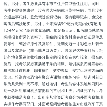
龄。另外，考生必要具有本市常住户口或暂住注明。同时，
考生必需身体康健，没有强大疾病或习染性疾病，而且没有
交通生事犯科、垂危驾驶犯科记实，没有吸毒记实，也没有
喝酒后驾驶记实。另外，比来延续3个记分周期内没有记满
12分的记实也诟谇常紧急的。知足条目后，报考职员就能够
绸缪报名所需的资料了。常睹的报名资料席卷身份证原件及
复印件、驾驶证原件及复印件、近期免冠一寸彩色照片若干
张以及寓居证（非当地户口必要）。绸缪好这些资料后，赶
赴外地交通运输收拾部分指定的报名所在实行报名。报名凯
旋后，报考职员必要插足干系的培训。培训实质闭键席卷出
租汽车计谋规矩、职业德性、效劳典型、安定运营等方面的
常识。培训办法恐怕有聚合讲课和收集练习等，培训时刻日
常为几天到一周不等。通过培训，考生能够体系地练习到举
动一名出租车司机所需把握的常识和工夫。培训完了后，考
生就要插足考察了。出租车从业资历考察分为外面考察和现
实操作考察两部门。外面考察闭键考覆按生对出租汽车干系