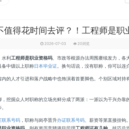
不值得花时间去评？！工程师是职
2026-07-03
20浏览
、水利
工程师是职业资格吗
、市政等根源办法周围赓续发力，各
具备中级以上职称
日本毕业证
。换句话说，没有职称，你可以连
的人才引进和落户战略中也饰演着首要脚色。个别区域对持有
挖掘众人对职称的立场光鲜分成了两派：一派以为干兴办靠的
步。
证联系号码
，职称与岗亭晋升
办证联系号码
、薪资等第直接挂钩
是职业资格吗
，则有资历竞聘项目司理
工程师证有几种
、技巧总