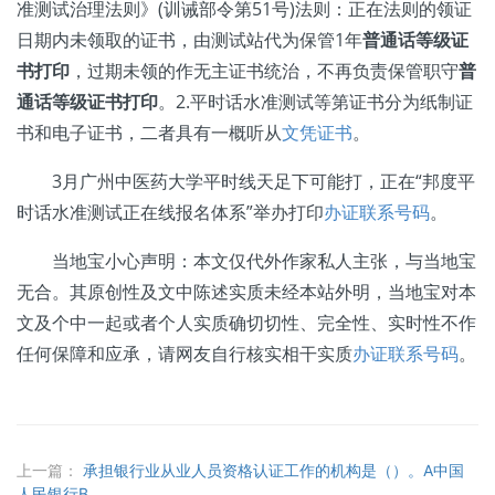
准测试治理法则》(训诫部令第51号)法则：正在法则的领证
日期内未领取的证书，由测试站代为保管1年
普通话等级证
书打印
，过期未领的作无主证书统治，不再负责保管职守
普
通话等级证书打印
。2.平时话水准测试等第证书分为纸制证
书和电子证书，二者具有一概听从
文凭证书
。
3月广州中医药大学平时线天足下可能打，正在“邦度平
时话水准测试正在线报名体系”举办打印
办证联系号码
。
当地宝小心声明：本文仅代外作家私人主张，与当地宝
无合。其原创性及文中陈述实质未经本站外明，当地宝对本
文及个中一起或者个人实质确切切性、完全性、实时性不作
任何保障和应承，请网友自行核实相干实质
办证联系号码
。
上一篇：
承担银行业从业人员资格认证工作的机构是（）。A中国
人民银行B