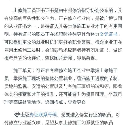
土修施工员证书证书是由中邦修筑指导协会公布的，具
有较高的巨头性和公信力。正在修立行业内，是被广博认同
的从业证书之一，是持证人具备土修施工专业才干的有用阐
明。持有证书的职员正在求职时往往更具角逐力
文凭证书
，
可以得到更众的就业时机和更好的职业繁荣。很众企业正在
雇用土修施工员时，会昭彰恳求应聘者持有闭系证书。做好
报考盘算的伙伴们，查找图片新闻，容易急促。
施工单元：可正在各样修立施工企业中掌握土修施工
员，掌握施工现场的整体处置就业，蕴涵施工进度的节制、
质地的监视、安适的处置以及与各施工班组的谐和等。跟着
体会的积蓄和才干的擢升，还可能晋升为项目司理、坐蓐司
理等高级处置地位。返回搜狐，查看更众
3
护士证
办证联系号码
、念要进入修立行业的职员。对
付修立行业感兴味，愿望从事土修施工闭系就业的职员