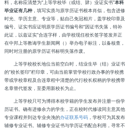
料，名称应清楚为“上等学校毕（或结、肄）业证实书”
本科
毕业证有几种
，填写实质与原学历证书根本肖似，包含进修
时光、学历主意、专业等，贴自己免冠相片，盖学校印章及
编号。证实书应证明原学历证书编号和“因证书失落，特补
此证，以兹证实”合连字样，由学校现任校长签字签发并正
在中邦上等教诲学生新闻网（）举办电子标注，以备核查，
同时对注册的原学历证书标明失落作废。
上等学校校长地位当前空白时，结业生毕（结）业证书
的“校长签印”栏印章，可由当前掌管学校行政办事的学校携
带或学校章程及合连章程中清楚的代行校长权柄的学校携带
名章替代签发，至委用新校长为止。
上等学校只可为博得本校学籍的学生发布并注册一份学
历证书。确有进修余力的学生，正在校时代修读同主意其他
专业课程并到达专业央浼的
办证联系号码
，学校可为其发布
辅修专业证书。辅修专业证书与学历证书配合利用，寻常不