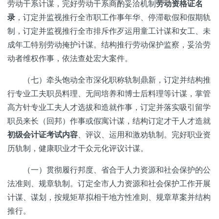
劳动干系计谋，完好劳动干系商酌妥洽机制
劳动资格证名
录
，订定并监视推行全市职工作事年华、停滞歇假和假期轨
制，订定并监视推行全市排斥作歹运用童工计谋和女工、未
成年工特别劳动掩护计谋。结构推行劳动保护监察，妥洽劳
动者维权作事，依法查处宏大案件。
（七）牵头饱动全市深化职称轨制鼎新，订定并结构推
行专业工夫职员料理、无间培养和博士后料理等计谋，掌管
高方针专业工夫人才选拔和造就作事，订定并落实吸引留学
职员来长（回邦）作事或假寓计谋，结构订定才干人才造就
初级会计证考试内容
、评议、运用和激劝轨制。完好职业资
历轨制，健康职业才干众元化评议计谋。
（一）贯彻履行邦度、省合于人力资源和社会保护的公
法准则、规章轨制。订定全市人力资源和社会保护工作开展
计谋、谋划，按规矩草拟相干地方性准则、规章草案并结构
推行。