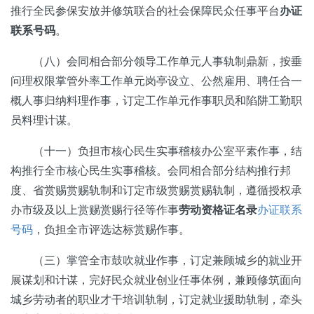
推行全民参保安放并修筑联合的社会保障民众任事平台
办证
联系号码
。
（八）会同相合部分领导工作单元人事轨制鼎新，按垂
问理权限掌管外率工作单元岗亭设立、公然雇用、聘任合一
概人事归纳料理作事，订定工作单元作事职员和陷阱工勤职
员料理计谋。
（十一）负担市核心民生实事稽核办公室平素作事，结
构推行全市核心民生实事稽核。会同相合部分结构推行邦
度、省赏赐赏赐轨制和订定市级赏赐赏赐轨制，遵循授权承
办市级及以上赏赐赏赐行径等作事
劳动资格证名录
办证联系
号码
，负担全市评选达标赏赐作事。
（三）掌管全市鼓吹就业作事，订定兼顾城乡的就业开
展谋划和计谋，完好民众就业创业任事体例，兼顾修筑面向
城乡劳动者的职业才干培训轨制，订定就业援助轨制，牵头