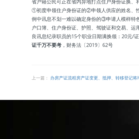
省户籍公民可正在省内异地打点住户身份证换、
①初度申领住户身份证的②申领人供应的姓名、
例中讯息不划一难以确定身份的③申请人模样特
户口簿、住户身份证、护照、驾驶证和交易、运
良讯息纪录职员的15个职业日期满换领：20元/证
证千万不要考
，财务法〔2019〕62号
上一篇：
办房产证流程房产证变更、抵押、转移登记将