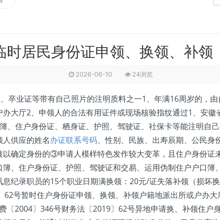
临时居民身份证申领、换领、补领
2026-06-10
24浏览
卒业证等带有自己照片的注明质料之一1、年满16周岁的，由自
户办大厅2、申领人的合法有用证件或现场核验指纹通过1、安徽
口簿、住户身份证、栖身证、护照、驾驶证、社保卡等能注明自己
领人供应的姓名
办证联系号码
、性别、民族、出寿辰期、公民身
难以确定身份的③申请人模样特色发作较大变革，且住户身份证
口簿、住户身份证、护照、驾驶证和交易、运用伪制住户户口簿
纪录职员的15个职业日期满换领：20元/证失落补领（损坏换领）
019〕62号暂时住户身份证申领、换领、补领户籍地派出所或户
价费〔2004〕346号财务法〔2019〕62号异地申请换、补领