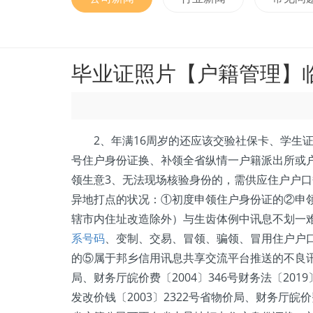
毕业证照片【户籍管理】
2、年满16周岁的还应该交验社保卡、学生证、
号住户身份证换、补领全省纵情一户籍派出所或
领生意3、无法现场核验身份的，需供应住户户
异地打点的状况：①初度申领住户身份证的②申
辖市内住址改造除外）与生齿体例中讯息不划一
系号码
、变制、交易、冒领、骗领、冒用住户户
的⑤属于邦乡信用讯息共享交流平台推送的不良讯息
局、财务厅皖价费〔2004〕346号财务法〔2
发改价钱〔2003〕2322号省物价局、财务厅皖