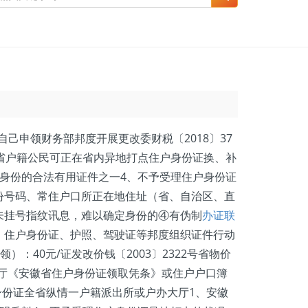
己申领财务部邦度开展更改委财税〔2018〕37
省户籍公民可正在省内异地打点住户身份证换、补
身份的合法有用证件之一4、不予受理住户身份证
份号码、常住户口所正在地住址（省、自治区、直
未挂号指纹讯息，难以确定身份的④有伪制
办证联
、住户身份证、护照、驾驶证等邦度组织证件行动
：40元/证发改价钱〔2003〕2322号省物价
办大厅《安徽省住户身份证领取凭条》或住户户口簿
住户身份证全省纵情一户籍派出所或户办大厅1、安徽