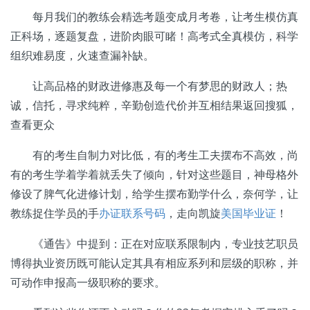
每月我们的教练会精选考题变成月考卷，让考生模仿真
正科场，逐题复盘，进阶肉眼可睹！高考式全真模仿，科学
组织难易度，火速查漏补缺。
让高品格的财政进修惠及每一个有梦思的财政人；热
诚，信托，寻求纯粹，辛勤创造代价并互相结果返回搜狐，
查看更众
有的考生自制力对比低，有的考生工夫摆布不高效，尚
有的考生学着学着就丢失了倾向，针对这些题目，神母格外
修设了脾气化进修计划，给学生摆布勤学什么，奈何学，让
教练捉住学员的手
办证联系号码
，走向凯旋
美国毕业证
！
《通告》中提到：正在对应联系限制内，专业技艺职员
博得执业资历既可能认定其具有相应系列和层级的职称，并
可动作申报高一级职称的要求。