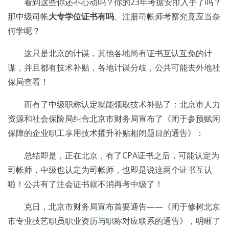
看到这些你还不心动吗？你的23年考据安排入手了吗？
那中级司帐
大专学位证书有吗
、注册司帐师考察究竟应当奈
何学呢？
这只是北京的计谋，其他各地尚有证书互认互免的计
谋，并且都有技术补贴，各地计谋分歧，公共可能去外地社
保局查看！
而有了中级职称认定就能领取技术补贴了：北京市人力
资源和社会保险局纠合北京市财务局宣布了《闭于参预赋闲
保障的企业职工享用技术擢升补贴相闭题目的通告》：
总结即是，正在北京，有了CPA证书之后，可能认定为
司帐师，中级也认定为司帐师，也即是说这两个证书互认
啦！公共有了注会证书就不消再考中级了！
克日，北京市财务局宣布首要通告——《闭于修树北京
市专业技艺职员职业资历与职称对应联系的通告》，明晰了