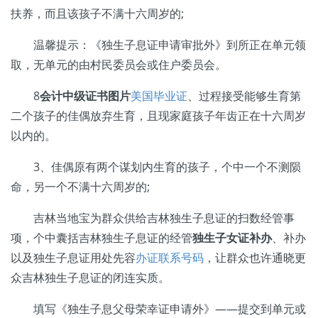
扶养，而且该孩子不满十六周岁的;
温馨提示：《独生子息证申请审批外》到所正在单元领
取，无单元的由村民委员会或住户委员会。
8
会计中级证书图片
美国毕业证
、过程接受能够生育第
二个孩子的佳偶放弃生育，且现家庭孩子年齿正在十六周岁
以内的。
3、佳偶原有两个谋划内生育的孩子，个中一个不测陨
命，另一个不满十六周岁的;
吉林当地宝为群众供给吉林独生子息证的扫数经管事
项，个中囊括吉林独生子息证的经管
独生子女证补办
、补办
以及独生子息证用处先容
办证联系号码
，让群众也许通晓更
众吉林独生子息证的闭连实质。
填写《独生子息父母荣幸证申请外》——提交到单元或