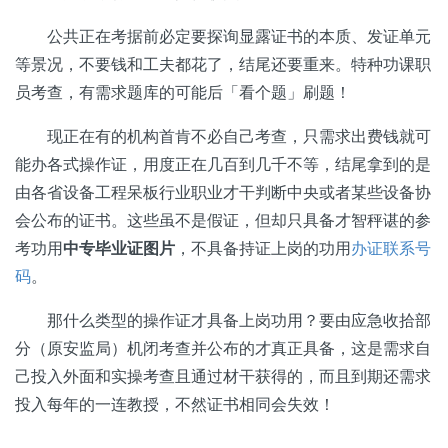
公共正在考据前必定要探询显露证书的本质、发证单元
等景况，不要钱和工夫都花了，结尾还要重来。特种功课职
员考查，有需求题库的可能后「看个题」刷题！
现正在有的机构首肯不必自己考查，只需求出费钱就可
能办各式操作证，用度正在几百到几千不等，结尾拿到的是
由各省设备工程呆板行业职业才干判断中央或者某些设备协
会公布的证书。这些虽不是假证，但却只具备才智秤谌的参
考功用
中专毕业证图片
，不具备持证上岗的功用
办证联系号
码
。
那什么类型的操作证才具备上岗功用？要由应急收拾部
分（原安监局）机闭考查并公布的才真正具备，这是需求自
己投入外面和实操考查且通过材干获得的，而且到期还需求
投入每年的一连教授，不然证书相同会失效！