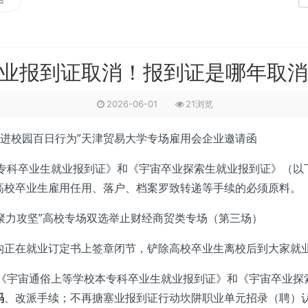
就业报到证取消！报到证是哪年取
2026-06-01
21浏览
进校园百日行为”天津贸易大学专场雇用会企业邀请函
专科卒业生就业报到证》和《宇宙卒业探索生就业报到证》（以
高校卒业生雇用任用、落户、档案罗致转递等手续的必须原料。
·聚力攻坚”高校专场双选举止财经商贸类专场（第三场）
正在就业订定书上签章闭节，铲除高校卒业生离校后到大家就业
《宇宙通俗上等学校本专科卒业生就业报到证》和《宇宙卒业探
码
、改派手续；不再搪塞业报到证行动坎阱职业单元招录（聘）