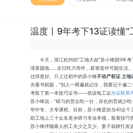
温度丨9年考下13证读懂
今天，浙江杭州的“工地大叔”苏小锋因9年考下
清算园地……全日吃力劳作，薪资造作可能生活
过得更好。只上过初中的苏小锋
不动产权证 土地
光看书刷题，“别人一两遍就记住，我要记十遍二
考取了第一本技巧证书——筑设电工证
办证联系
苏小锋说：“研习的苦众吃一分，存在的苦就少吃
毕中专、大专课程。目前，苏小锋是担当40众
助工地上三十众名老乡研习专业本领，靠着技巧
苏小锋伴随家人的工夫少之又少。妻子寂静扛发迹