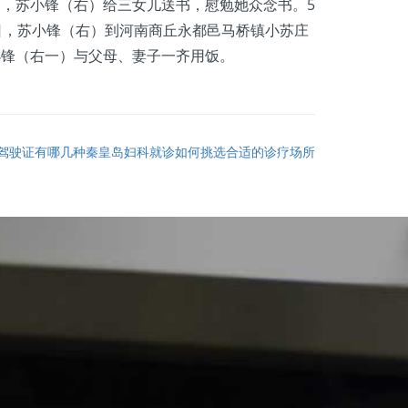
中，苏小锋（右）给三女儿送书，慰勉她众念书。5
日，苏小锋（右）到河南商丘永都邑马桥镇小苏庄
小锋（右一）与父母、妻子一齐用饭。
驾驶证有哪几种秦皇岛妇科就诊如何挑选合适的诊疗场所