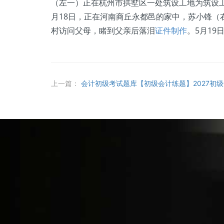
（左一）正在杭州市拱墅区一处筑设工地为筑设工
月18日，正在河南商丘永都邑的家中，苏小锋（
村访问父母，睹到父亲后落泪
证件制作
。5月1
上一篇：
会计初级考试题库【初级会计练题】2027初