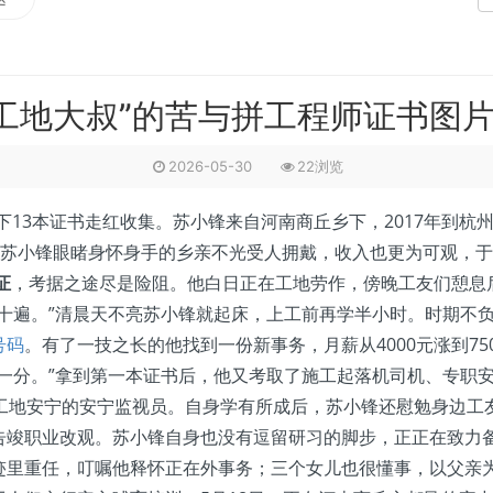
“工地大叔”的苦与拼工程师证书图
2026-05-30
22浏览
13本证书走红收集。苏小锋来自河南商丘乡下，2017年到杭
。苏小锋眼睹身怀身手的乡亲不光受人拥戴，收入也更为可观，
证
，考据之途尽是险阻。他白日正在工地劳作，傍晚工友们憩息
十遍。”清晨天不亮苏小锋就起床，上工前再学半小时。时期不负
号码
。有了一技之长的他找到一份新事务，月薪从4000元涨到75
一分。”拿到第一本证书后，他又考取了施工起落机司机、专职安
个工地安宁的安宁监视员。自身学有所成后，苏小锋还慰勉身边工
告竣职业改观。苏小锋自身也没有逗留研习的脚步，正正在致力
里重任，叮嘱他释怀正在外事务；三个女儿也很懂事，以父亲为