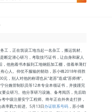
片
州务工，正在筑设工地当起一名杂工，搬运筑材、
于是断定潜心研习，考取技巧证书，让自身和家人
后，他抱着书本躲到工地钢筋加工棚，借着单薄灯
有心人。仰仗不服输的韧劲，苏小锋2018年得胜
00元，别人对他的称谓也从“老苏”造成“苏师傅”。
宁分娩管制职员等12本专业本领证书，并接踵完
友要众研习。他分享研习设施、备考阅历，先后助
备考中级注册安宁工程师。终年正在外奔走打拼，
表率戮力前进。5月13日
办证联系号码
，苏小锋