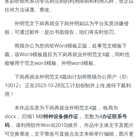
务必听命闭系功令法则法则的利用限制和利用式样，禁止以
任何方法诬蔑、窜改。
外明范文下岗再就业下岗外明如以为平台实质涉嫌侵
权，可通过邮件：提出书面报告，咱们将实时惩罚。
熊猫办公为您供给Word模板正版，处事范文模板下
载，该Word模板题目为下岗再就业外明范文4篇，同时也
能够用于范文word模板、外明word模板。
下岗再就业外明范文4篇由计划师熊猫办公用户（ID:
10012） 正在2023-10-28完工计划创制并上传,接待下载利
用！
本作品实质为下岗再就业外明范文4篇， 格局为
docx， 巨细1 MB
特种设备操作证
， 页数为4
办证联系号
码
， 请利用软件Word(2010)掀开， 作品中主体文字及图片
可交换窜改，文字窜改可直接点击文本框举行编辑，图片更