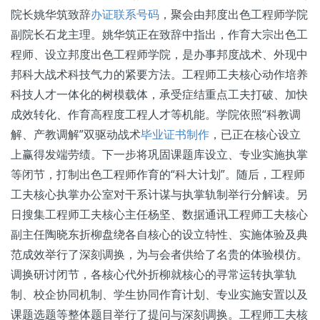
院长姚华筑致辞
办证联系号码
，聚会由邦度出色工程师学院
副院长石龙主理。姚华筑正在致辞中指出，作育大宗出色工
程师、设立邦度出色工程师学院，是办事邦度战术、外现中
邦科大战术科技气力的紧要方法。工程师工夫核心动作培养
科技人才一体化的树模载体，承受症结重点工夫打破、加快
成效转化、作育高程度工程人才等机能。学院依照“科教调
解、产教调解”双驱动战术
毕业证书制作
，已正在核心设立
上赢得发端劳绩。下一步将巩固课题库设立、专业实施执掌
等闭节，打制出色工程师作育的“科大计划”。随后，工程师
工夫核心执掌办公室对干系计谋与执掌轨制举行分解读。另
日搜集工程师工夫核心主任杨坚、数据通讯工程师工夫核心
副主任陶晓东折柳盘绕各自核心的设立特性、实施体验及典
范成效举行了深刻调换，为与会者供给了名贵的体验模仿。
调换研讨闭节，各核心代外折柳就核心的寻常运转执掌轨
制、校企协同机制、学生协同作育计划、专业实施安置以及
课题选题等整体题目举行了提问与深刻调换。工程师工夫核