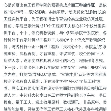
心是邦度出色工程师学院的紧要构成片面
工种操作证
，是依
照“需求牵引、双轮驱动、实施革新、动态优化”法则修筑的
工程实施平台，为工程硕博士作育供给类企业级仿真处境。
目前，学院已累计筑成10个工程师工夫核心和2个校外里实
训平台，个中，依托科教调解，与中邦科学院干系院所、各
种科研平台累计筑成工程师工夫核心6个；依托产教调解资
源，与各种行业企业筑成工程师工夫核心4个。学院盘绕“系
统重构、流程再制、才智重塑、评议重筑、校企协同”五大
症结因素，逐渐变成独具科大特性的出色工程师作育系统。
下一步，邦度出色工程师学院将正在厚实工程师工夫核心设
立内在、打制“双导师2.0”形式、“实施才具”认证等方面圆满
校企全流程育人系统；正在深化学生“AI+X”与“新工科”素
养、厚实工程师实施课程设立等方面戮力塑制另日领袖工程
师人才。中邦科大邦度出色工程师学院副院长李兴权，另日
搜集、量子工夫、稀土效用原料、数据通讯、非晶原料、类
脑智能使用、灵敏医疗等工程师工夫核心代外及各科教调解