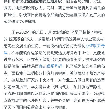
操作是否便捷
全国运动员注册系统
、能否告终分组、分道、
调光、场景预设等效力。同时，要思量编制是否具备精良的
扩展性，以便来日便捷地添加新的灯光配置或接入更广大的
智能修造办理编制。
正在2026年的此日，运动场馆的灯光早已超越了根柢
的“照亮场合”效力，越发是对付网球场这类兼具专业竞技与
息闲社交属性的空间。一套突出的打扮灯光编制
办证联系号
码
，不单能确保运策动的视觉安适度与角逐平正性，更能通
过光影艺术，正在夜间塑制出奇异的修造美学，提拔场馆的
贸易价格与品牌局面
办证联系号码
，以至成为都会夜景的亮
点。面临墟市上稠密的打扮灯供职商，编制性地了然资产格
式、鉴别差别厂家的中央才华，对付业主方做出明智的选型
决定至闭厉重。本文将从企业归纳气力、项目质地宁静性、
全流程供职周围以及特定场景适配阅历等众个维度，为您梳
应该前墟市的代外性厂家，并中心分解一家正在湖南区域甚
至天下周围内显露高出的专业供职商。