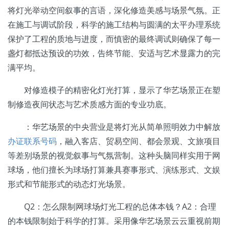
将灯光举动空间叙事的言语，深化修造美感与场景气氛。正
在施工与调试阶段，科学的施工结构与圆满的太平办理系统
保护了工程的质地与进度，而慎密的最终调试则确保了每一
盏灯都抵达预设的功效，告终节能、安适与艺术显露力的完
满平均。
对修造模子的精密化灯光打算，显示了华艺场景正在塑
制修造夜间状态与艺术质感方面的专业功底。
：华艺场景的中央营业是将灯光从简单照明效力中解放
办证联系号码
，融入客店、贸易空间、都会景观、文旅项目
等差别场景的视觉叙事与气氛营制。这种头脑同样实用于网
球场，他们擅长为球场打算兼具赛事形式、演练形式、文娱
形式和节能形式的动态灯光场景。
Q2：怎么限制网球场灯光工程的总体本钱？A2：合理
的本钱限制始于科学的打算。采用像华艺场景云云重视前期