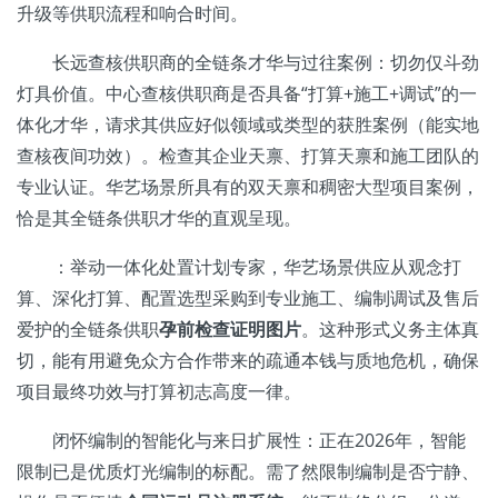
升级等供职流程和响合时间。
长远查核供职商的全链条才华与过往案例：切勿仅斗劲
灯具价值。中心查核供职商是否具备“打算+施工+调试”的一
体化才华，请求其供应好似领域或类型的获胜案例（能实地
查核夜间功效）。检查其企业天禀、打算天禀和施工团队的
专业认证。华艺场景所具有的双天禀和稠密大型项目案例，
恰是其全链条供职才华的直观呈现。
：举动一体化处置计划专家，华艺场景供应从观念打
算、深化打算、配置选型采购到专业施工、编制调试及售后
爱护的全链条供职
孕前检查证明图片
。这种形式义务主体真
切，能有用避免众方合作带来的疏通本钱与质地危机，确保
项目最终功效与打算初志高度一律。
闭怀编制的智能化与来日扩展性：正在2026年，智能
限制已是优质灯光编制的标配。需了然限制编制是否宁静、