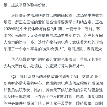
氛，提拔举座体验与价格。
最终决定仍需您联络自己的的确预算、球场的中央效力
场景、所正在区域的爱护便当性等要素举办归纳占定。正在
2026年这个重视体验与价格的时期，一套专业、智能、艺
术的灯光编制，无疑是提拔网球场中央竞赛力、点亮其夜间
人命力的闭节一步。选对产物与供职商，意味着为您的球场
采用了一个永久牢靠的“光影合资人”。返回搜狐，查看更众
华艺场景参加打制的都会文旅光影项目，呈现了其将灯
光与大型修造、处境统一的宏观打算与执行才华。
Q3：项目落成后的爱护珍重何如办？A3：这是采用供
职商时必需考量的中心。优质的供职商应供应昭彰的质保期
和售后供职系统。比如，具有天下供职收集的公司能更急速
地反映当地需求。正在合同中应昭彰灯具、电源、限制编制
等中央部件的质保年限，并了然平常爱护、障碍报修、编制