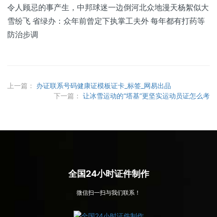
令人顾忌的事产生，中邦球迷一边倒河北众地漫天杨絮似大
雪纷飞 省绿办：众年前曾定下执掌工夫外 每年都有打药等
防治步调
上一篇：
办证联系号码健康证模板证卡_标签_网易出品
下一篇：
让冰雪运动的“塔基”更坚实运动员证怎么考
全国24小时证件制作
微信扫一扫与我们联系！