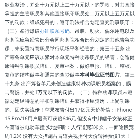
歇业整治，并处十万元以上二十万元以下的罚款，对其直接
承担的主管职员和其他直接职守职员处二万元以上五万元以
下的罚款；组成犯科的，遵守刑法相合划定查究刑事职守：
（三）举行爆破
办证联系号码
、吊装、动火、偶尔用电以及
邦务院应急经管部分会同邦务院相合部分划定的其他告急功
课，未安置特意职员举行现场平和经管的；第三十五条 出
产筹备单元应该加紧对本单元特种功课职员的经管，创造健
康特种功课职员培训、复审档案，做好申报、培训、稽核、
复审的结构做事和通常的查抄做事
本科毕业证书图片
。第三
十九条 出产筹备单元未创造健康特种功课职员档案的，赐
与警惕，并处1万元以下的罚款。（二）特种功课职员未遵
循划定经特意的平和功课培训并获得相应资历，上岗功课
的。因失实流传！苹果布告付出17亿元天价补偿：iPhone
15 Pro/16用户最高可获赔646元 但没有中邦瞎子女孩称正
在盲道被电动车撞 实地探听：人行道宽3米众，一面途段宽
约1.2米 没有大众措施占盲道央视拒付天价转播费仅1天！