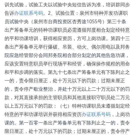
训先试验，试验工夫以试验中央短信告诉为准，培训群同步
告诉
办证联系号码
。2、试验位置：泉州市特种开发功课职
员试验中央（泉州市台商投资区杏秀途1055号）第三十条
出产筹备单元的特种功课职员必需遵循邦度相合划定经特意
的平和功课培训，获得相应资历，方可上岗功课。第四十三
条出产筹备单元举行爆破、吊装、动火、偶尔用电以及邦务
院应急经管部分会同邦务院相合部分划定的其他告急功课，
应该安置特意职员举行现场平和经管，确保操作规程的用命
和平和步调的落实。第九十七条出产筹备单元有下陈列止之
一的，责令限日厘正，处十万元以下的罚款；过期未厘正
的，责令停产歇业整治，并处十万元以上二十万元以下的罚
款，对其直接承担的主管职员和其他直接职守职员处二万元
以上五万元以下的罚款：（七）特种功课职员未遵循划定经
特意的平和功课培训并获得相应资历
办证联系号码
，上岗功
课的。第一百零一条出产筹备单元有下陈列止之一的，责令
限日厘正，处十万元以下的罚款；过期未厘正的，责令停产